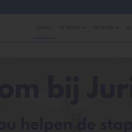
HOME
TE KOOP
TE HUUR
N