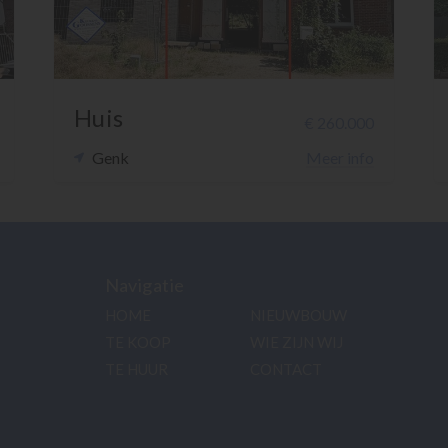
Huis
€ 260.000
Genk
Meer info
Navigatie
HOME
NIEUWBOUW
TE KOOP
WIE ZIJN WIJ
TE HUUR
CONTACT