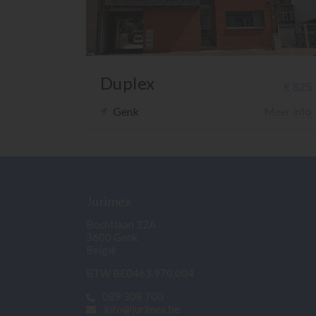
Duplex
€ 825
Genk
Meer info
Jurimex
Bochtlaan 32A
3600 Genk
België
BTW BE0463.970.004
089 308 700
info@jurimex.be