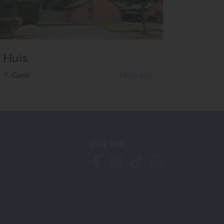
Huis
Genk
Meer info
Volg ons