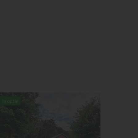
In optie
3
1
577 m²
121 m²