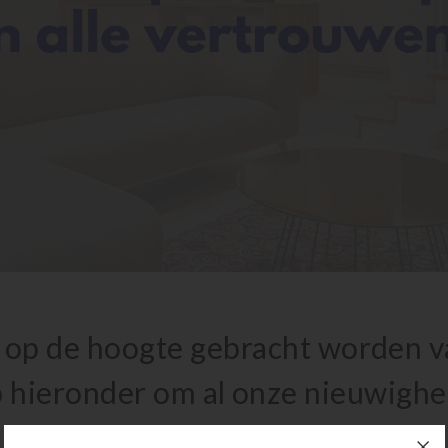
te op de hoogte gebracht worden 
p hieronder om al onze nieuwighed
te ontvangen!