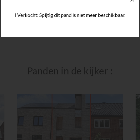
ℹ️ Verkocht: Spijtig dit pand is niet meer beschikbaar.
Ons aanbod als eerste in jouw mailbox!
Panden in de kijker :
3
1
539 m²