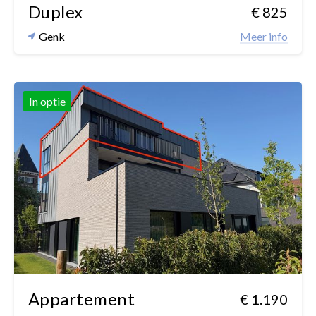
Duplex
€ 825
Genk
Meer info
In optie
1
1
Appartement
€ 1.190