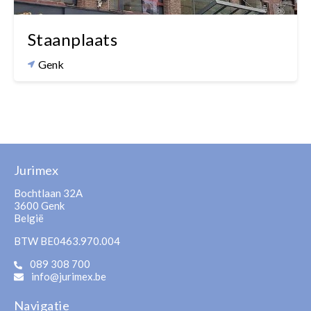
Staanplaats
Genk
Jurimex
Bochtlaan 32A
3600 Genk
België
BTW BE0463.970.004
089 308 700
info@jurimex.be
Navigatie