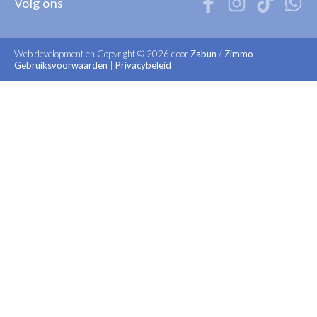
Volg ons
Web development en Copyright © 2026 door
Zabun
/
Zimmo
Gebruiksvoorwaarden
|
Privacybeleid