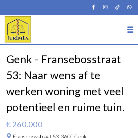
To
Genk - Fransebosstraat
53: Naar wens af te
werken woning met veel
potentieel en ruime tuin.
€ 260.000
Fransebosstraat 53,
3600 Genk