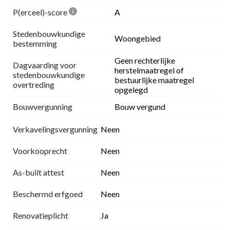
P(erceel)-score
A
Stedenbouwkundige
Woongebied
bestemming
Geen rechterlijke
Dagvaarding voor
herstelmaatregel of
stedenbouwkundige
bestuurlijke maatregel
overtreding
opgelegd
Bouwvergunning
Bouw vergund
Verkavelingsvergunning
Neen
Voorkooprecht
Neen
As-built attest
Neen
Beschermd erfgoed
Neen
Renovatieplicht
Ja