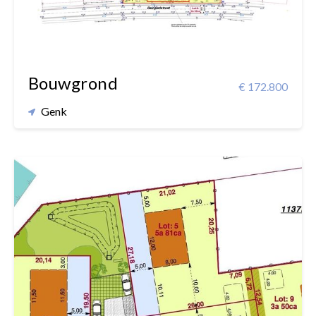
Bouwgrond
€ 172.800
Genk
581 m²