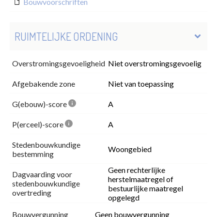
Bouwvoorschriften
RUIMTELIJKE ORDENING
Overstromingsgevoeligheid
Niet overstromingsgevoelig
Afgebakende zone
Niet van toepassing
G(ebouw)-score
A
P(erceel)-score
A
Stedenbouwkundige
Woongebied
bestemming
Geen rechterlijke
Dagvaarding voor
herstelmaatregel of
stedenbouwkundige
bestuurlijke maatregel
overtreding
opgelegd
Bouwvergunning
Geen bouwvergunning